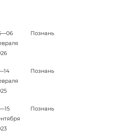
3—06
Познань
евраля
026
1—14
Познань
евраля
025
2—15
Познань
ентября
023