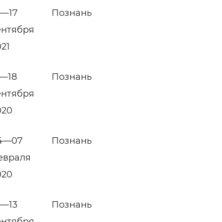
4—17
Познань
ентября
021
5—18
Познань
ентября
020
4—07
Познань
евраля
020
0—13
Познань
ентября