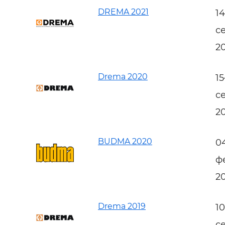
DREMA 2021
1
с
2
Drema 2020
1
с
2
BUDMA 2020
0
ф
2
Drema 2019
1
с