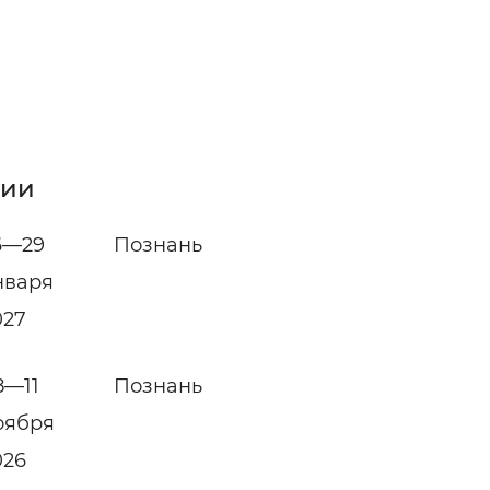
нии
6—29
Познань
нваря
027
8—11
Познань
оября
026