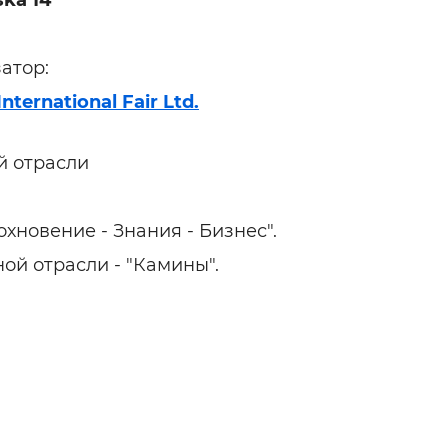
ka 14
ельная химия
Кирпич, цемент, бето
щебень и др.
ельные, ремонтные
Работа в строительс
атор:
Резюме
nternational Fair Ltd.
й отрасли
хновение - Знания - Бизнес".
й отрасли - "Камины".