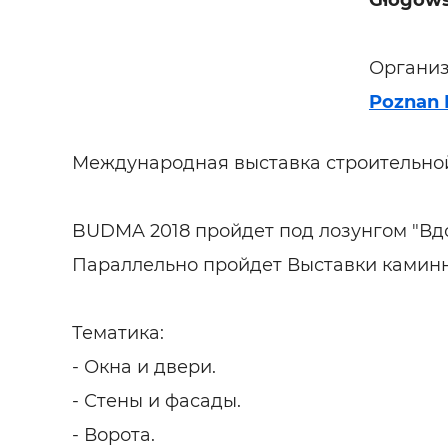
Głogows
Строит
Строит
Организ
услуги
Poznan I
Международная выставка строительно
BUDMA 2018 пройдет под лозунгом "Вдо
Параллельно пройдет Выставки каминно
Тематика:
- Окна и двери.
- Стены и фасады.
- Ворота.