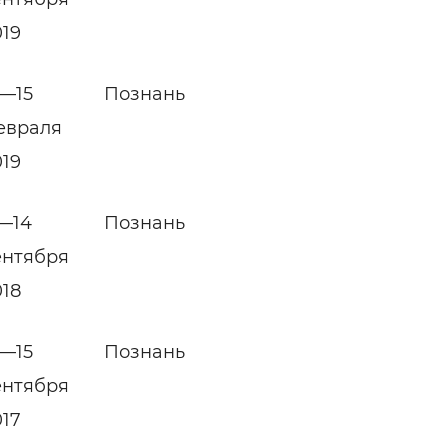
019
2—15
Познань
евраля
019
1—14
Познань
ентября
018
2—15
Познань
ентября
017