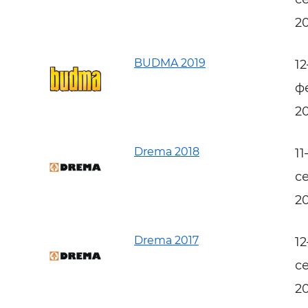
2
BUDMA 2019
1
ф
2
Drema 2018
1
с
2
Drema 2017
1
с
2