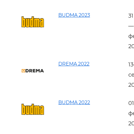
BUDMA 2023
3
—
ф
2
DREMA 2022
1
с
2
BUDMA 2022
0
ф
2