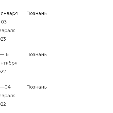
1 января
Познань
 03
евраля
023
3—16
Познань
ентября
022
1—04
Познань
евраля
022