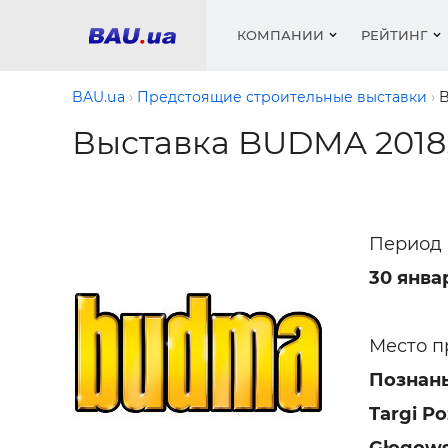
КОМПАНИИ
РЕЙТИНГ
BAU.ua
Предстоящие строительные выставки
Выставка BUDMA 2018
Окна
Строит
Сантех
Трубы, 
Видео 
армату
Материа
Инстру
Катало
пенобло
Электр
Сыпучи
Проект
Объявл
песок, ц
Период 
Краски,
Мебель
Медиа
Рейтин
Кровел
30 янва
Отопле
Теплои
матери
Кондиц
Место п
Краски,
Отдело
Познань
Строит
Окна и
Targi Po