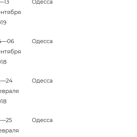
1—13
Одесса
ентября
019
4—06
Одесса
ентября
018
2—24
Одесса
евраля
018
3—25
Одесса
евраля