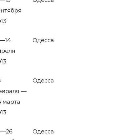
ентября
013
2—14
Одесса
преля
013
8
Одесса
евраля —
3 марта
013
3—26
Одесса