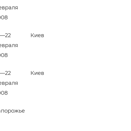
евраля
008
9—22
Киев
евраля
008
9—22
Киев
евраля
008
апорожье