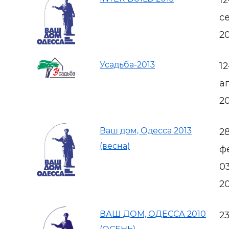
с
2
Усадьба-2013
1
а
2
Ваш дом, Одесса 2013
2
(весна)
ф
0
2
ВАШ ДОМ, ОДЕССА 2010
2