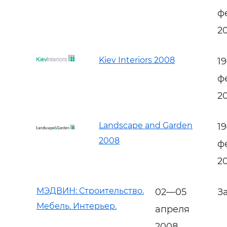
ф
2
Kiev Interiors 2008
1
ф
2
Landscape and Garden
1
2008
ф
2
МЭДВИН: Строительство.
02—05
З
Мебель. Интерьер.
апреля
2008