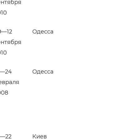
ентября
010
9—12
Одесса
ентября
010
1—24
Одесса
евраля
008
9—22
Киев