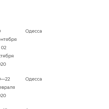
0
Одесса
ентября
 02
ктября
020
0—22
Одесса
евраля
020