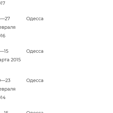
017
5—27
Одесса
евраля
016
2—15
Одесса
арта 2015
0—23
Одесса
евраля
014
2—15
Одесса