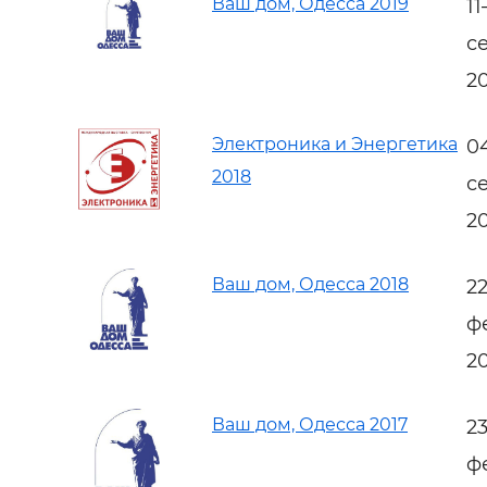
Ваш дом, Одесса 2019
1
с
2
Электроника и Энергетика
0
2018
с
2
Ваш дом, Одесса 2018
2
ф
2
Ваш дом, Одесса 2017
2
ф