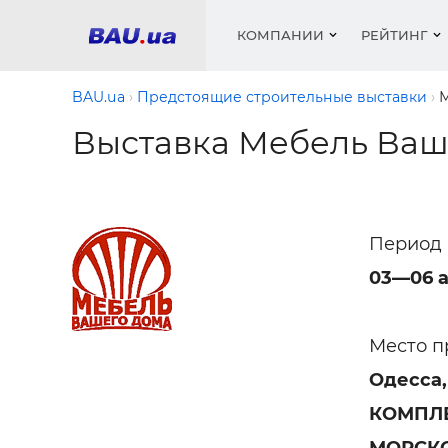
КОМПАНИИ
РЕЙТИНГ
BAU.ua
Предстоящие строительные выставки
М
Выставка Мебель Ваш
Окна
Строит
Сантех
Трубы, 
Видео 
армату
Материа
Инстру
Катало
пенобло
Электр
Сыпучи
Проект
Объявл
песок, ц
Период 
Краски,
Мебель
Медиа
Рейтин
Кровел
03—06 а
Отопле
Теплои
матери
Кондиц
Место п
Краски,
Отдело
Одесса
Строит
Окна и
КОМПЛ